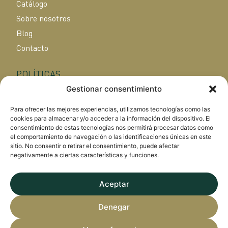
Catálogo
Sobre nosotros
Blog
Contacto
POLÍTICAS
Gestionar consentimiento
Aviso legal
Política de privacidad
Para ofrecer las mejores experiencias, utilizamos tecnologías como las
cookies para almacenar y/o acceder a la información del dispositivo. El
Política de cookies
consentimiento de estas tecnologías nos permitirá procesar datos como
el comportamiento de navegación o las identificaciones únicas en este
sitio. No consentir o retirar el consentimiento, puede afectar
CONTACTA CON NOSOTROS
negativamente a ciertas características y funciones.
630 90 38 38
Aceptar
info@saborespalentinos.com
C. Italia, 57, 34004 Palencia
Denegar