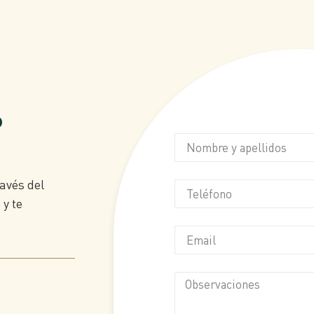
o
avés del
 y te